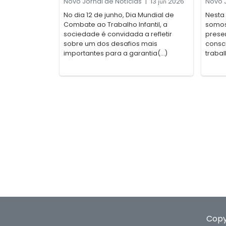
Novo Jornal de Notícias
|
13
2026
Novo J
jun
No dia 12 de junho, Dia Mundial de
Nesta
Combate ao Trabalho Infantil, a
somos 
sociedade é convidada a refletir
prese
sobre um dos desafios mais
consc
importantes para a garantia(...)
trabal
Copy