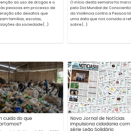
venção ao uso de drogas e o
O início desta semana foi mar
 às pessoas em processo de
pelo Dia Mundial de Conscienti
eração são desafios que
da Violência contra a Pessoa I
zam famílias, escolas,
uma data que nos convida a refl
izações da sociedade(...)
sobre(...)
 cuida do que
Novo Jornal de Notícias
artamos?
impulsiona cidadania com
série Leão Solidário