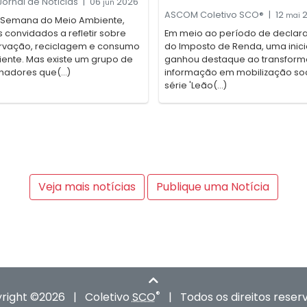
ornal de Notícias
|
06
2026
jun
ASCOM Coletivo SCO®
|
12
2
mai
 Semana do Meio Ambiente,
convidados a refletir sobre
Em meio ao período de declar
rvação, reciclagem e consumo
do Imposto de Renda, uma inici
iente. Mas existe um grupo de
ganhou destaque ao transform
hadores que(...)
informação em mobilização soc
série 'Leão(...)
Veja mais notícias
Publique uma Notícia
®
right ©2026
|
Coletivo
SCO
|
Todos os direitos reser