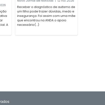
Novo Jornal de Notícias
|
12
2026
mai
026
Receber o diagnóstico de autismo de
ação
um filho pode trazer dúvidas, medo e
ativa
insegurança. Foi assim com uma mãe
ar
que encontrou na ANDA o apoio
ial. A
necessário(...)
vados