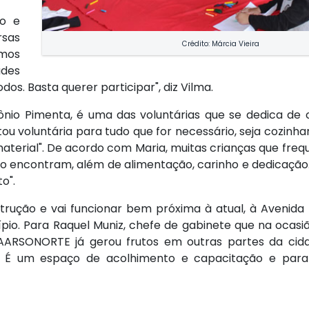
do e
rsas
Crédito: Márcia Vieira
emos
ades
dos. Basta querer participar", diz Vilma.
ônio Pimenta, é uma das voluntárias que se dedica de
tou voluntária para tudo que for necessário, seja cozinh
material". De acordo com Maria, muitas crianças que fr
 encontram, além de alimentação, carinho e dedicação. E
o".
rução e vai funcionar bem próxima à atual, à Avenida 
ípio. Para Raquel Muniz, chefe de gabinete que na ocasi
 AARSONORTE já gerou frutos em outras partes da cid
o. É um espaço de acolhimento e capacitação e para