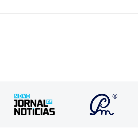
Soluções que
Tradição em Informar,
transformam vidas e
Inovação em Comunicar
carreiras com propósito e
autenticidade