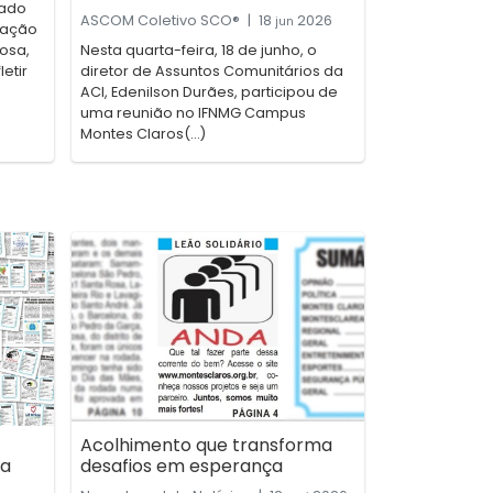
cado
ASCOM Coletivo SCO®
|
18
2026
jun
zação
dosa,
Nesta quarta-feira, 18 de junho, o
etir
diretor de Assuntos Comunitários da
ACI, Edenilson Durães, participou de
uma reunião no IFNMG Campus
Montes Claros(...)
Acolhimento que transforma
 a
desafios em esperança