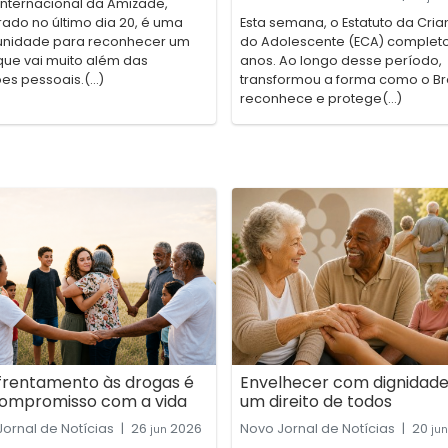
Internacional da Amizade,
ado no último dia 20, é uma
Esta semana, o Estatuto da Cria
unidade para reconhecer um
do Adolescente (ECA) complet
que vai muito além das
anos. Ao longo desse período,
es pessoais.(...)
transformou a forma como o Bra
reconhece e protege(...)
frentamento às drogas é
Envelhecer com dignidade
ompromisso com a vida
um direito de todos
ornal de Notícias
|
26
2026
Novo Jornal de Notícias
|
20
jun
jun