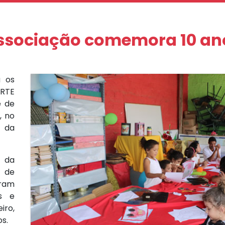
ssociação comemora 10 an
 os
ORTE
e de
, no
e da
 da
 de
aram
s e
iro,
os.