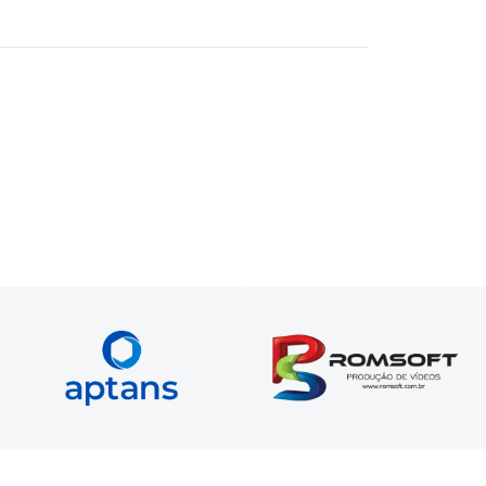
Vídeos comerciais,
Foque no seu negócio.​ Nós
institucionais e para
cuidamos do seu servidor​.
treinamentos
corporativos