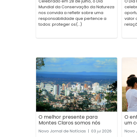
Celebrado em 28 de julho, o Dia
O Dia 
Mundial da Conservação da Natureza
celebr
nos convida a refletir sobre uma
oport
responsabilidade que pertence a
valor 
todos: proteger os(...)
relaçõ
O melhor presente para
O en
Montes Claros somos nós
um c
Novo Jornal de Notícias
|
03
2026
Novo J
jul