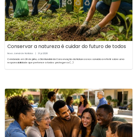
Conservar a natureza é cuidar do futuro de todos
Novo Jornal de Notícias
|
31
2026
jul
Celebrado em 28 de julho, o Dia Mundial da Conservação da Natureza nos convida a refletir sobre uma
responsabilidade que pertence a todos: proteger os(...)