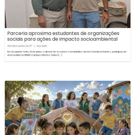
Parceria aproxima estudantes de organizações
sociais para ações de impacto socioambiental
ASCOM Coletivo SCO®
|
18
2026
jun
Nesta quarta-feira, 18 de junho, o diretor de Assuntos Comunitários da ACI, Edenilson Durães, participou de
uma reunião no IFNMG Campus Montes Claros(...)