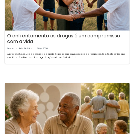
O enfrentamento às drogas é um compromisso
com a vida
Novo Jornal de Notícias
|
26
2026
jun
A prevenção ao uso de drogas e o apoio às pessoas em processo de recuperação são desafios que
mobilizam famílias, escolas, organizações da sociedade(...)