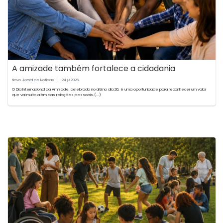
A amizade também fortalece a cidadania
Novo Jornal de Notícias
|
24
2026
jul
O Dia Internacional da Amizade, celebrado no último dia 20, é uma oportunidade para reconhecer um valor
que vai muito além das relações pessoais.(...)