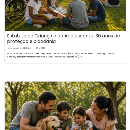
Estatuto da Criança e do Adolescente: 36 anos de
proteção e cidadania
Novo Jornal de Notícias
|
18
2026
jul
Esta semana, o Estatuto da Criança e do Adolescente (ECA) completou 36 anos. Ao longo desse
período, transformou a forma como o Brasil reconhece e protege(...)