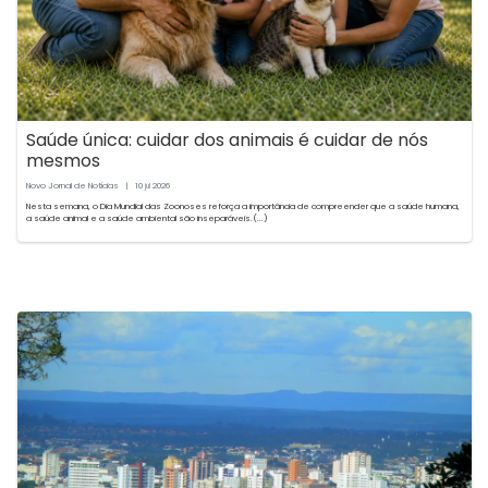
Saúde única: cuidar dos animais é cuidar de nós
mesmos
Novo Jornal de Notícias
|
10
2026
jul
Nesta semana, o Dia Mundial das Zoonoses reforça a importância de compreender que a saúde humana,
a saúde animal e a saúde ambiental são inseparáveis.(...)