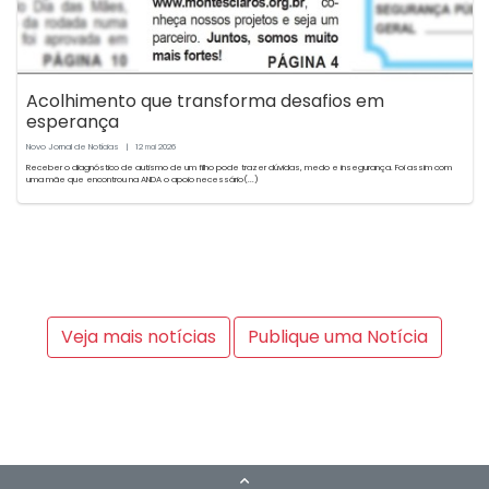
Acolhimento que transforma desafios em
esperança
Novo Jornal de Notícias
|
12
2026
mai
Receber o diagnóstico de autismo de um filho pode trazer dúvidas, medo e insegurança. Foi assim com
uma mãe que encontrou na ANDA o apoio necessário(...)
Veja mais notícias
Publique uma Notícia