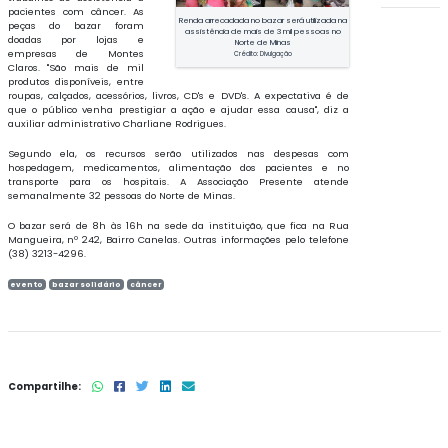
pacientes com câncer. As
Renda arrecadada no bazar será utilizada na
peças do bazar foram
assistência de mais de 3 mil pessoas no
doadas por lojas e
Norte de Minas
empresas de Montes
Crédito: Divulgação
Claros. "São mais de mil
produtos disponíveis, entre
roupas, calçados, acessórios, livros, CD's e DVD's. A expectativa é de
que o público venha prestigiar a ação e ajudar essa causa", diz a
auxiliar administrativo Charliane Rodrigues.
Segundo ela, os recursos serão utilizados nas despesas com
hospedagem, medicamentos, alimentação dos pacientes e no
transporte para os hospitais. A Associação Presente atende
semanalmente 32 pessoas do Norte de Minas.
O bazar será de 8h às 16h na sede da instituição, que fica na Rua
Mangueira, nº 242, Bairro Canelas. Outras informações pelo telefone
(38) 3213-4296.
evento
bazar solidário
câncer
Compartilhe: