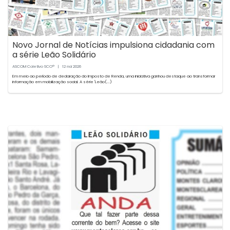
Novo Jornal de Notícias impulsiona cidadania com
a série Leão Solidário
ASCOM Coletivo SCO®
|
12
2026
mai
Em meio ao período de declaração do Imposto de Renda, uma iniciativa ganhou destaque ao transformar
informação em mobilização social. A série 'Leão(...)