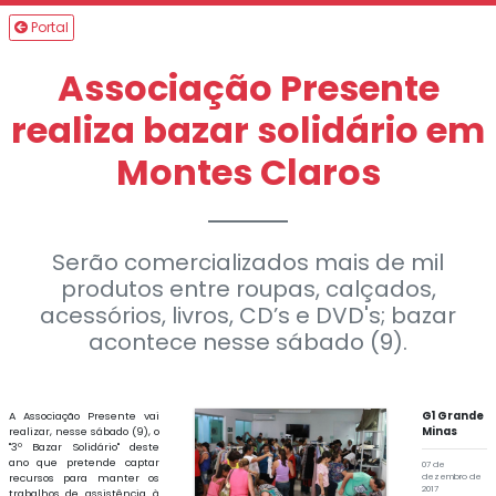
Portal
Associação Presente
realiza bazar solidário em
Montes Claros
Serão comercializados mais de mil
produtos entre roupas, calçados,
acessórios, livros, CD’s e DVD's; bazar
acontece nesse sábado (9).
A Associação Presente vai
G1 Grande
realizar, nesse sábado (9), o
Minas
"3º Bazar Solidário" deste
ano que pretende captar
07 de
recursos para manter os
dezembro de
2017
trabalhos de assistência à