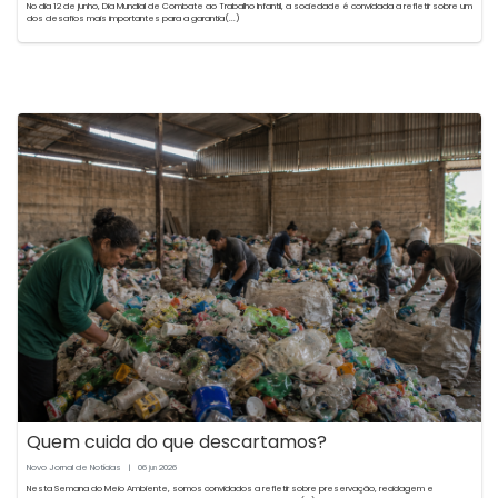
No dia 12 de junho, Dia Mundial de Combate ao Trabalho Infantil, a sociedade é convidada a refletir sobre um
dos desafios mais importantes para a garantia(...)
Quem cuida do que descartamos?
Novo Jornal de Notícias
|
06
2026
jun
Nesta Semana do Meio Ambiente, somos convidados a refletir sobre preservação, reciclagem e