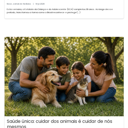
Novo Jornal de Notícias
|
18
2026
jul
Esta semana, o Estatuto da Criança e do Adolescente (ECA) completou 36 anos. Ao longo desse
período, transformou a forma como o Brasil reconhece e protege(...)
Saúde única: cuidar dos animais é cuidar de nós
mesmos