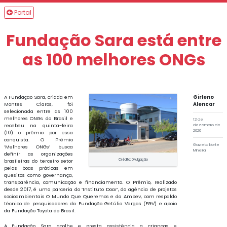
Portal
Fundação Sara está entre
as 100 melhores ONGs
A Fundação Sara, criada em
Girleno
Montes Claros, foi
Alencar
selecionada entre as 100
melhores ONGs do Brasil e
12 de
recebeu na quinta-feira
dezembro de
2020
(10) o prêmio por essa
conquista. O Prêmio
Gazeta Norte
‘Melhores ONGs’ busca
Mineira
definir as organizações
Crédito: Divulgação
brasileiras do terceiro setor
pelas boas práticas em
quesitos como governança,
transparência, comunicação e financiamento. O Prêmio, realizado
desde 2017, é uma parceria do ‘Instituto Doar’, da agência de projetos
socioambientais O Mundo Que Queremos e da Ambev, com respaldo
técnico de pesquisadores da Fundação Getúlio Vargas (FGV) e apoio
da Fundação Toyota do Brasil.
A Fundação Sara acolhe e presta assistência a crianças e