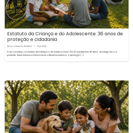
Estatuto da Criança e do Adolescente: 36 anos de
proteção e cidadania
Novo Jornal de Notícias
|
18
2026
jul
Esta semana, o Estatuto da Criança e do Adolescente (ECA) completou 36 anos. Ao longo desse
período, transformou a forma como o Brasil reconhece e protege(...)