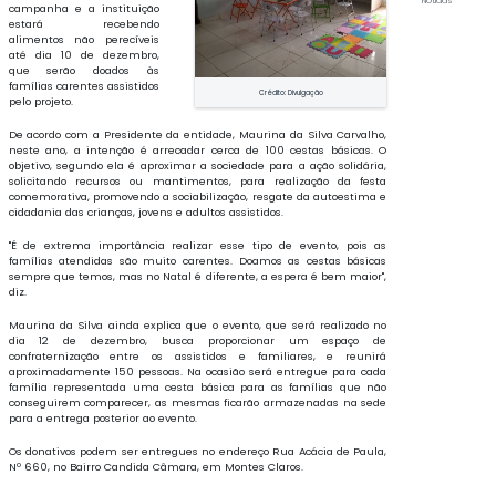
Notícias
campanha e a instituição
estará recebendo
alimentos não perecíveis
até dia 10 de dezembro,
que serão doados às
famílias carentes assistidos
Crédito: Divulgação
pelo projeto.
De acordo com a Presidente da entidade, Maurina da Silva Carvalho,
neste ano, a intenção é arrecadar cerca de 100 cestas básicas. O
objetivo, segundo ela é aproximar a sociedade para a ação solidária,
solicitando recursos ou mantimentos, para realização da festa
comemorativa, promovendo a sociabilização, resgate da autoestima e
cidadania das crianças, jovens e adultos assistidos.
"É de extrema importância realizar esse tipo de evento, pois as
famílias atendidas são muito carentes. Doamos as cestas básicas
sempre que temos, mas no Natal é diferente, a espera é bem maior",
diz.
Maurina da Silva ainda explica que o evento, que será realizado no
dia 12 de dezembro, busca proporcionar um espaço de
confraternização entre os assistidos e familiares, e reunirá
aproximadamente 150 pessoas. Na ocasião será entregue para cada
família representada uma cesta básica para as famílias que não
conseguirem comparecer, as mesmas ficarão armazenadas na sede
para a entrega posterior ao evento.
Os donativos podem ser entregues no endereço Rua Acácia de Paula,
Nº 660, no Bairro Candida Câmara, em Montes Claros.