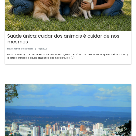
Saúde única: cuidar dos animais é cuidar de nós
mesmos
Novo Jornal de Notícias
|
10
2026
jul
Nesta semana, o Dia Mundial das Zoonoses reforça a importância de compreender que a saúde humana,
a saúde animal e a saúde ambiental são inseparáveis.(...)