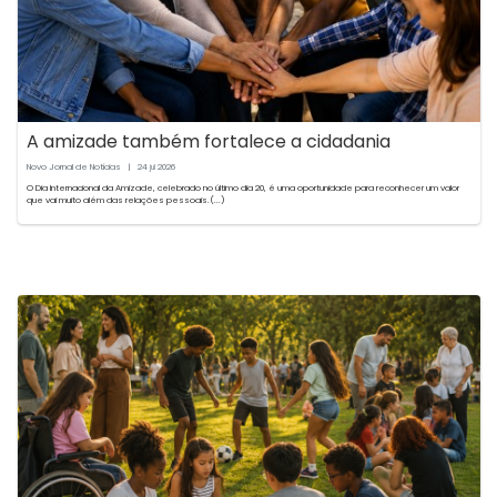
A amizade também fortalece a cidadania
Novo Jornal de Notícias
|
24
2026
jul
O Dia Internacional da Amizade, celebrado no último dia 20, é uma oportunidade para reconhecer um valor
que vai muito além das relações pessoais.(...)