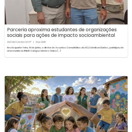
Parceria aproxima estudantes de organizações
sociais para ações de impacto socioambiental
ASCOM Coletivo SCO®
|
18
2026
jun
Nesta quarta-feira, 18 de junho, o diretor de Assuntos Comunitários da ACI, Edenilson Durães, participou de
uma reunião no IFNMG Campus Montes Claros(...)