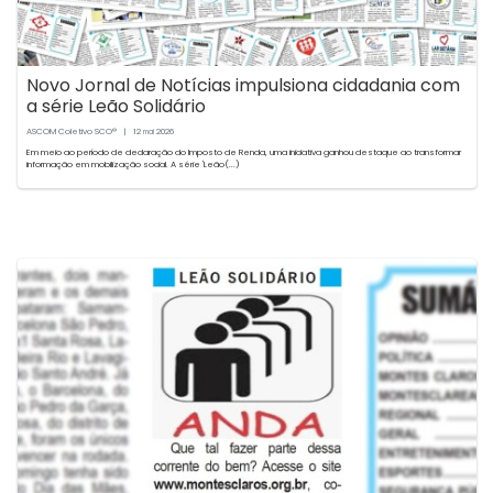
Novo Jornal de Notícias impulsiona cidadania com
a série Leão Solidário
ASCOM Coletivo SCO®
|
12
2026
mai
Em meio ao período de declaração do Imposto de Renda, uma iniciativa ganhou destaque ao transformar
informação em mobilização social. A série 'Leão(...)