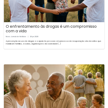
O enfrentamento às drogas é um compromisso
com a vida
Novo Jornal de Notícias
|
26
2026
jun
A prevenção ao uso de drogas e o apoio às pessoas em processo de recuperação são desafios que
mobilizam famílias, escolas, organizações da sociedade(...)