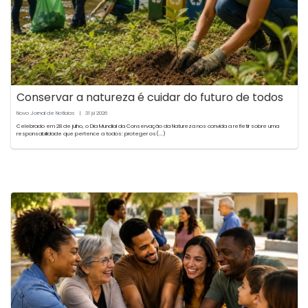
Conservar a natureza é cuidar do futuro de todos
Novo Jornal de Notícias
|
31
2026
jul
Celebrado em 28 de julho, o Dia Mundial da Conservação da Natureza nos convida a refletir sobre uma
responsabilidade que pertence a todos: proteger os(...)