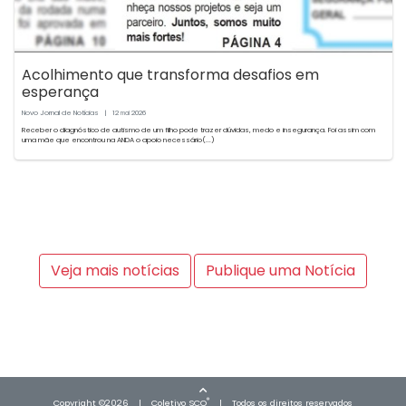
Acolhimento que transforma desafios em
esperança
Novo Jornal de Notícias
|
12
2026
mai
Receber o diagnóstico de autismo de um filho pode trazer dúvidas, medo e insegurança. Foi assim com
uma mãe que encontrou na ANDA o apoio necessário(...)
Veja mais notícias
Publique uma Notícia
®
Copyright ©2026
|
Coletivo
SCO
|
Todos os direitos reservados