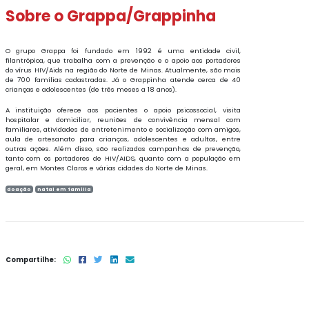
Sobre o Grappa/Grappinha
O grupo Grappa foi fundado em 1992 é uma entidade civil,
filantrópica, que trabalha com a prevenção e o apoio aos portadores
do vírus HIV/Aids na região do Norte de Minas. Atualmente, são mais
de 700 famílias cadastradas. Já o Grappinha atende cerca de 40
crianças e adolescentes (de três meses a 18 anos).
A instituição oferece aos pacientes o apoio psicossocial, visita
hospitalar e domiciliar, reuniões de convivência mensal com
familiares, atividades de entretenimento e socialização com amigos,
aula de artesanato para crianças, adolescentes e adultos, entre
outras ações. Além disso, são realizadas campanhas de prevenção,
tanto com os portadores de HIV/AIDS, quanto com a população em
geral, em Montes Claros e várias cidades do Norte de Minas.
doação
natal em família
Compartilhe: