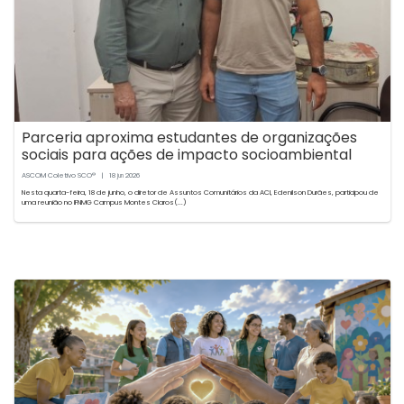
Parceria aproxima estudantes de organizações
sociais para ações de impacto socioambiental
ASCOM Coletivo SCO®
|
18
2026
jun
Nesta quarta-feira, 18 de junho, o diretor de Assuntos Comunitários da ACI, Edenilson Durães, participou de
uma reunião no IFNMG Campus Montes Claros(...)