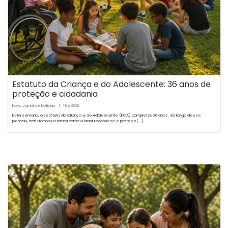
Estatuto da Criança e do Adolescente: 36 anos de
proteção e cidadania
Novo Jornal de Notícias
|
18
2026
jul
Esta semana, o Estatuto da Criança e do Adolescente (ECA) completou 36 anos. Ao longo desse
período, transformou a forma como o Brasil reconhece e protege(...)