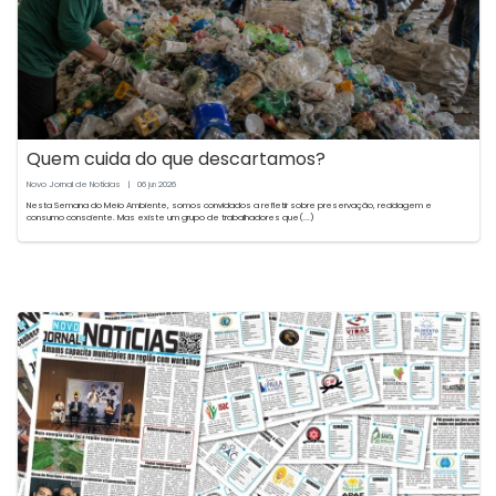
Quem cuida do que descartamos?
Novo Jornal de Notícias
|
06
2026
jun
Nesta Semana do Meio Ambiente, somos convidados a refletir sobre preservação, reciclagem e
consumo consciente. Mas existe um grupo de trabalhadores que(...)