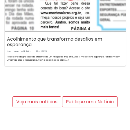
Acolhimento que transforma desafios em
esperança
Novo Jornal de Notícias
|
12
2026
mai
Receber o diagnóstico de autismo de um filho pode trazer dúvidas, medo e insegurança. Foi assim com
uma mãe que encontrou na ANDA o apoio necessário(...)
Veja mais notícias
Publique uma Notícia