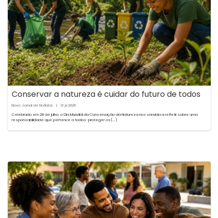
Conservar a natureza é cuidar do futuro de todos
Novo Jornal de Notícias
|
31
2026
jul
Celebrado em 28 de julho, o Dia Mundial da Conservação da Natureza nos convida a refletir sobre uma
responsabilidade que pertence a todos: proteger os(...)