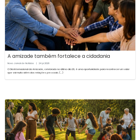
A amizade também fortalece a cidadania
Novo Jornal de Notícias
|
24
2026
jul
O Dia Internacional da Amizade, celebrado no último dia 20, é uma oportunidade para reconhecer um valor
que vai muito além das relações pessoais.(...)