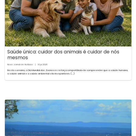
Saúde única: cuidar dos animais é cuidar de nós
mesmos
Novo Jornal de Notícias
|
10
2026
jul
Nesta semana, o Dia Mundial das Zoonoses reforça a importância de compreender que a saúde humana,
a saúde animal e a saúde ambiental são inseparáveis.(...)