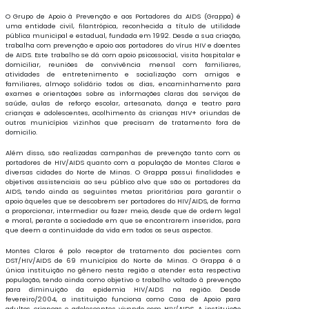
O Grupo de Apoio à Prevenção e aos Portadores da AIDS (Grappa) é
uma entidade civil, filantrópica, reconhecida a título de utilidade
pública municipal e estadual, fundada em 1992. Desde a sua criação,
trabalha com prevenção e apoio aos portadores do vírus HIV e doentes
de AIDS. Este trabalho se dá com apoio psicossocial, visita hospitalar e
domiciliar, reuniões de convivência mensal com familiares,
atividades de entretenimento e socialização com amigos e
familiares, almoço solidário todos os dias, encaminhamento para
exames e orientações sobre as informações claras dos serviços de
saúde, aulas de reforço escolar, artesanato, dança e teatro para
crianças e adolescentes, acolhimento às crianças HIV+ oriundas de
outros municípios vizinhos que precisam de tratamento fora de
domicilio.
Além disso, são realizadas campanhas de prevenção tanto com os
portadores de HIV/AIDS quanto com a população de Montes Claros e
diversas cidades do Norte de Minas. O Grappa possui finalidades e
objetivos assistenciais ao seu público alvo que são os portadores da
AIDS, tendo ainda as seguintes metas prioritárias para garantir o
apoio àqueles que se descobrem ser portadores do HIV/AIDS, de forma
a proporcionar, intermediar ou fazer meio, desde que de ordem legal
e moral, perante a sociedade em que se encontrarem inseridos, para
que deem a continuidade da vida em todos os seus aspectos.
Montes Claros é polo receptor de tratamento dos pacientes com
DST/HIV/AIDS de 69 municípios do Norte de Minas. O Grappa é a
única instituição no gênero nesta região a atender esta respectiva
população, tendo ainda como objetivo o trabalho voltado à prevenção
para diminuição da epidemia HIV/AIDS na região. Desde
fevereiro/2004, a instituição funciona como Casa de Apoio para
adultos, crianças e adolescentes vivendo com HIV/AIDS. A instituição