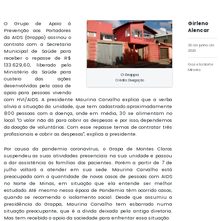
O Grupo de Apoio à
Girleno
Prevenção aos Portadores
Alencar
da AIDS (Grappa) assinou o
contrato com a Secretaria
30 de junho de
Municipal de Saúde para
2020
receber o repasse de R$
133.629,60, liberado pelo
Gazeta Norte
Mineira
Ministério da Saúde para
O Grappa
custeio das ações
Crédito: Divulgação
desenvolvidas pela casa de
apoio para pessoas vivendo
com HVI/AIDS. A presidente Maurina Carvalho explica que a verba
alivia a situação da unidade, que tem cadastrado aproximadamente
800 pessoas com a doença, onde em média, 30 se alimentam no
local. "O valor não dá para cobrir as despesas e por isso, dependemos
da doação de voluntários. Com esse repasse temos de contratar três
profissionais e cobrir as despesas", explica a presidente.
Por causa da pandemia coronavírus, o Grapa de Montes Claros
suspendeu as suas atividades presenciais na sua unidade e passou
a dar assistência às famílias dos pacientes. Porém a partir de 7 de
julho voltará a atender em sua sede. Maurina Carvalho está
preocupada com a quantidade de novos casos de pessoas com AIDS
no Norte de Minas, em situação que ela entende ser melhor
estudado. Até mesmo nessa época de Pandemia têm ocorrido casos,
quando se recomenda o isolamento social. Desde que assumiu a
presidência do Grappa, Maurina Carvalho tem esbarrado numa
situação preocupante, que é a divida deixada pela antiga diretoria.
Mas tem recebido o apoio da sociedade para enfrentar essa situação.