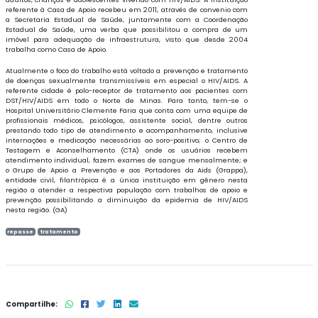
referente à Casa de Apoio recebeu em 2011, através de convenio com
a Secretaria Estadual de Saúde, juntamente com a Coordenação
Estadual de Saúde, uma verba que possibilitou a compra de um
imóvel para adequação de infraestrutura, visto que desde 2004
trabalha como Casa de Apoio.
Atualmente o foco do trabalho está voltado a prevenção e tratamento
de doenças sexualmente transmissíveis em especial o HIV/AIDS. A
referente cidade é polo-receptor de tratamento aos pacientes com
DST/HIV/AIDS em todo o Norte de Minas. Para tanto, tem-se o
Hospital Universitário Clemente Faria que conta com uma equipe de
profissionais médicos, psicólogos, assistente social, dentre outros
prestando todo tipo de atendimento e acompanhamento, inclusive
internações e medicação necessárias ao soro-positivo; o Centro de
Testagem e Aconselhamento (CTA) onde os usuários recebem
atendimento individual, fazem exames de sangue mensalmente; e
o Grupo de Apoio a Prevenção e aos Portadores da Aids (Grappa),
entidade civil, filantrópica é a única instituição em gênero nesta
região a atender a respectiva população com trabalhos de apoio e
prevenção possibilitando a diminuição da epidemia de HIV/AIDS
nesta região. (GA)
repasse
tratamento
Compartilhe: