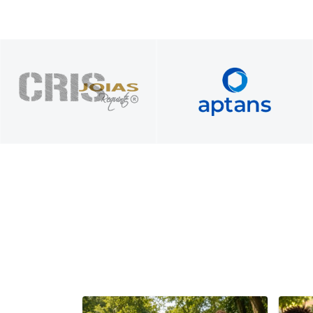
Presente nos seus
Foque no seu negócio.​ Nós
melhores momentos
cuidamos do seu servidor​.