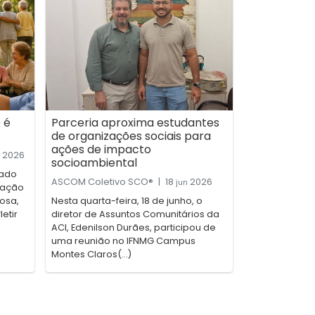
 é
Parceria aproxima estudantes
de organizações sociais para
ações de impacto
2026
socioambiental
cado
ASCOM Coletivo SCO®
|
18
2026
jun
zação
dosa,
Nesta quarta-feira, 18 de junho, o
etir
diretor de Assuntos Comunitários da
ACI, Edenilson Durães, participou de
uma reunião no IFNMG Campus
Montes Claros(...)