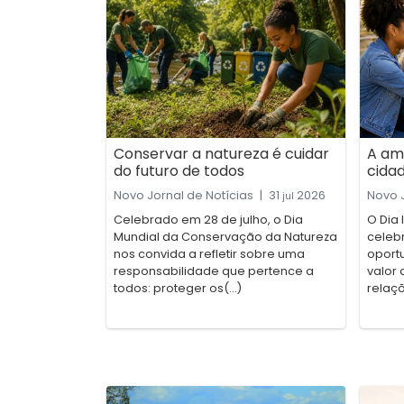
Conservar a natureza é cuidar
A am
do futuro de todos
cida
Novo Jornal de Notícias
|
31
2026
Novo J
jul
Celebrado em 28 de julho, o Dia
O Dia 
Mundial da Conservação da Natureza
celebr
nos convida a refletir sobre uma
oport
responsabilidade que pertence a
valor 
todos: proteger os(...)
relaçõ