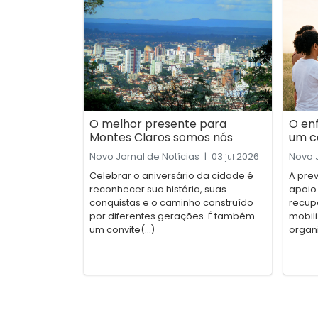
O melhor presente para
O en
Montes Claros somos nós
um c
Novo Jornal de Notícias
|
03
2026
Novo J
jul
Celebrar o aniversário da cidade é
A pre
reconhecer sua história, suas
apoio
conquistas e o caminho construído
recup
por diferentes gerações. É também
mobili
um convite(...)
organ