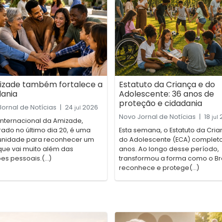
izade também fortalece a
Estatuto da Criança e do
dania
Adolescente: 36 anos de
proteção e cidadania
ornal de Notícias
|
24
2026
jul
Novo Jornal de Notícias
|
18
jul
Internacional da Amizade,
ado no último dia 20, é uma
Esta semana, o Estatuto da Cria
unidade para reconhecer um
do Adolescente (ECA) complet
que vai muito além das
anos. Ao longo desse período,
es pessoais.(...)
transformou a forma como o Bra
reconhece e protege(...)