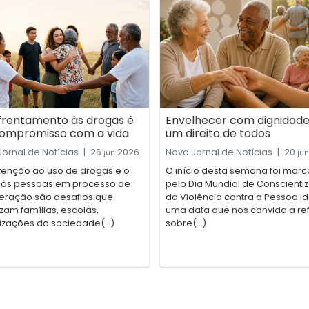
frentamento às drogas é
Envelhecer com dignidade
ompromisso com a vida
um direito de todos
ornal de Notícias
|
26
2026
Novo Jornal de Notícias
|
20
jun
jun
venção ao uso de drogas e o
O início desta semana foi mar
 às pessoas em processo de
pelo Dia Mundial de Conscienti
eração são desafios que
da Violência contra a Pessoa I
zam famílias, escolas,
uma data que nos convida a refl
izações da sociedade(...)
sobre(...)