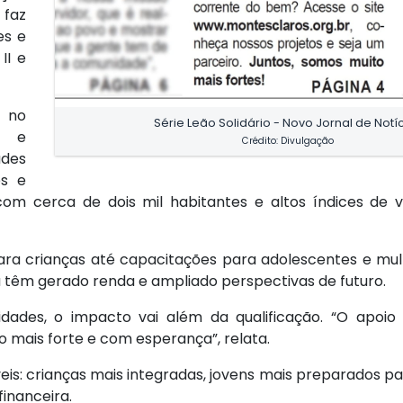
 faz
es e
II e
e no
Série Leão Solidário - Novo Jornal de Notí
es e
Crédito: Divulgação
des
es e
om cerca de dois mil habitantes e altos índices de vu
 para crianças até capacitações para adolescentes e mul
ia têm gerado renda e ampliado perspectivas de futuro.
ividades, o impacto vai além da qualificação. “O apoi
o mais forte e com esperança”, relata.
eis: crianças mais integradas, jovens mais preparados p
inanceira.