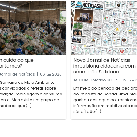
 cuida do que
Novo Jornal de Notícias
artamos?
impulsiona cidadania com
série Leão Solidário
ornal de Notícias
|
06
2026
jun
ASCOM Coletivo SCO®
|
12
2
mai
 Semana do Meio Ambiente,
convidados a refletir sobre
Em meio ao período de declar
rvação, reciclagem e consumo
do Imposto de Renda, uma inici
iente. Mas existe um grupo de
ganhou destaque ao transform
hadores que(...)
informação em mobilização soc
série 'Leão(...)