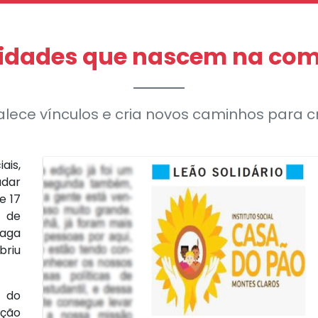
idades que nascem na co
lece vínculos e cria novos caminhos para c
ais,
dar
e 17
o de
vaga
briu
 do
ação