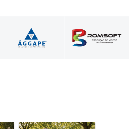
Vídeos comerciais,
Profissionais unidos a
institucionais e para
serviço do seu sucesso!
treinamentos
corporativos