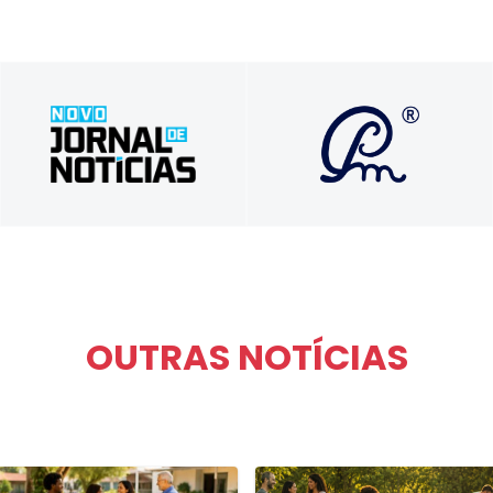
Soluções que
Tradição em Informar,
transformam vidas e
Inovação em Comunicar
carreiras com propósito e
autenticidade
OUTRAS NOTÍCIAS