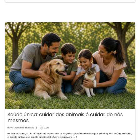
Saúde única: cuidar dos animais é cuidar de nós
mesmos
Novo Jornal de Notícias
|
10
2026
jul
Nesta semana, o Dia Mundial das Zoonoses reforça a importância de compreender que a saúde humana,
a saúde animal e a saúde ambiental são inseparáveis.(...)