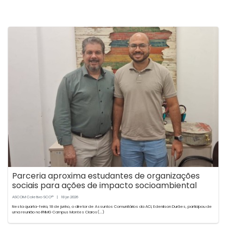
Parceria aproxima estudantes de organizações
sociais para ações de impacto socioambiental
ASCOM Coletivo SCO®
|
18
2026
jun
Nesta quarta-feira, 18 de junho, o diretor de Assuntos Comunitários da ACI, Edenilson Durães, participou de
uma reunião no IFNMG Campus Montes Claros(...)