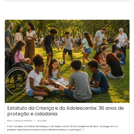
Estatuto da Criança e do Adolescente: 36 anos de
proteção e cidadania
Novo Jornal de Notícias
|
18
2026
jul
Esta semana, o Estatuto da Criança e do Adolescente (ECA) completou 36 anos. Ao longo desse
período, transformou a forma como o Brasil reconhece e protege(...)