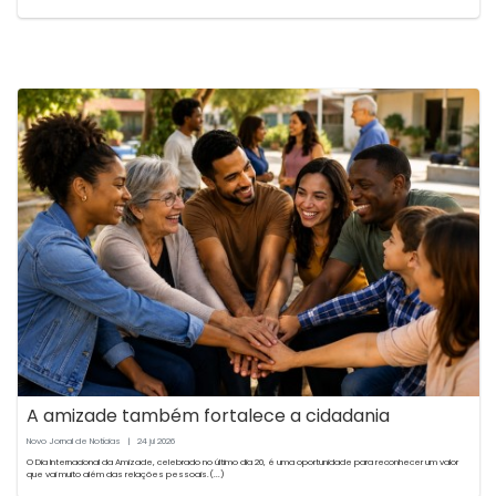
A amizade também fortalece a cidadania
Novo Jornal de Notícias
|
24
2026
jul
O Dia Internacional da Amizade, celebrado no último dia 20, é uma oportunidade para reconhecer um valor
que vai muito além das relações pessoais.(...)