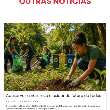
OUTRAS NOTÍCIAS
Conservar a natureza é cuidar do futuro de todos
Novo Jornal de Notícias
|
31
2026
jul
Celebrado em 28 de julho, o Dia Mundial da Conservação da Natureza nos convida a refletir sobre uma
responsabilidade que pertence a todos: proteger os(...)