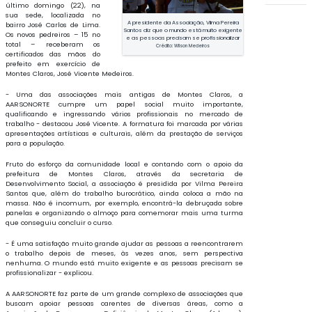
último domingo (22), na
sua sede, localizada no
A presidente da Associação, Vilma Pereira
bairro José Carlos de Lima.
Santos diz que o mundo está muito exigente
Os novos pedreiros – 15 no
e as pessoas precisam se profissionalizar
total – receberam os
Crédito: Wilson Medeiros
certificados das mãos do
prefeito em exercício de
Montes Claros, José Vicente Medeiros.
- Uma das associações mais antigas de Montes Claros, a
AARSONORTE cumpre um papel social muito importante,
qualificando e ingressando vários profissionais no mercado de
trabalho - destacou José Vicente. A formatura foi marcada por várias
apresentações artísticas e culturais, além da prestação de serviços
para a população.
Fruto do esforço da comunidade local e contando com o apoio da
prefeitura de Montes Claros, através da secretaria de
Desenvolvimento Social, a associação é presidida por Vilma Pereira
Santos que, além do trabalho burocrático, ainda coloca a mão na
massa. Não é incomum, por exemplo, encontrá-la debruçada sobre
panelas e organizando o almoço para comemorar mais uma turma
que conseguiu concluir o curso.
- É uma satisfação muito grande ajudar as pessoas a reencontrarem
o trabalho depois de meses, às vezes anos, sem perspectiva
nenhuma. O mundo está muito exigente e as pessoas precisam se
profissionalizar - explicou.
A AARSONORTE faz parte de um grande complexo de associações que
buscam apoiar pessoas carentes de diversas áreas, como a