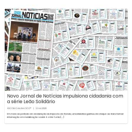
Novo Jornal de Notícias impulsiona cidadania com
a série Leão Solidário
ASCOM Coletivo SCO®
|
12
2026
mai
Em meio ao período de declaração do Imposto de Renda, uma iniciativa ganhou destaque ao transformar
informação em mobilização social. A série 'Leão(...)