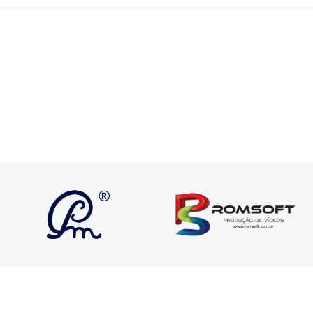
Soluções que
Vídeos comerciais,
transformam vidas e
institucionais e para
carreiras com propósito e
treinamentos
autenticidade
corporativos