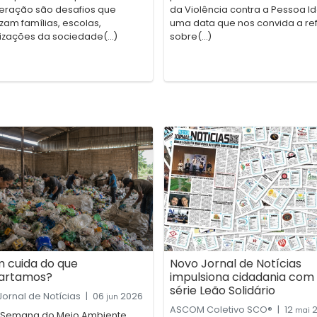
eração são desafios que
da Violência contra a Pessoa I
zam famílias, escolas,
uma data que nos convida a refl
izações da sociedade(...)
sobre(...)
 cuida do que
Novo Jornal de Notícias
artamos?
impulsiona cidadania com
série Leão Solidário
ornal de Notícias
|
06
2026
jun
ASCOM Coletivo SCO®
|
12
2
mai
 Semana do Meio Ambiente,