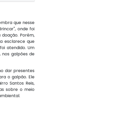
lembra que nesse
rincar", onde foi
a doação. Porém,
ra esclarece que
foi atendido. Um
, nos galpões de
omo dar presentes
ara o galpão. Ele
rro Santos Reis,
as sobre o meio
ambiental.