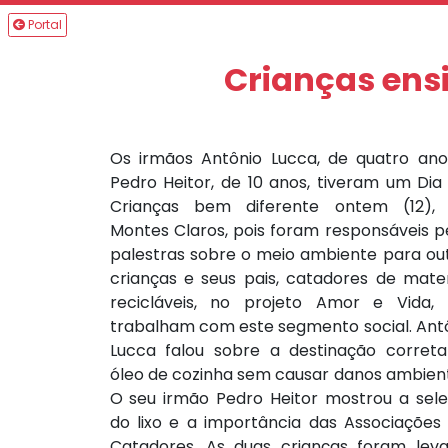
Portal
Crianças ens
Os irmãos Antônio Lucca, de quatro ano
Pedro Heitor, de 10 anos, tiveram um Dia
Crianças bem diferente ontem (12),
Montes Claros, pois foram responsáveis p
palestras sobre o meio ambiente para ou
crianças e seus pais, catadores de mater
recicláveis, no projeto Amor e Vida,
trabalham com este segmento social. Ant
Lucca falou sobre a destinação corret
óleo de cozinha sem causar danos ambient
O seu irmão Pedro Heitor mostrou a sel
do lixo e a importância das Associações
Catadores. As duas crianças foram lev