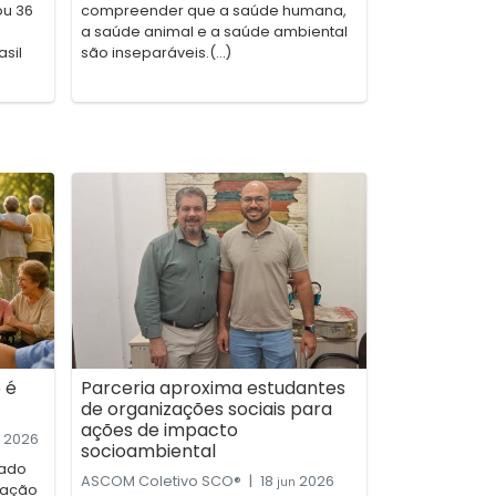
ou 36
compreender que a saúde humana,
a saúde animal e a saúde ambiental
sil
são inseparáveis.(...)
 é
Parceria aproxima estudantes
de organizações sociais para
ações de impacto
2026
socioambiental
cado
ASCOM Coletivo SCO®
|
18
2026
jun
zação