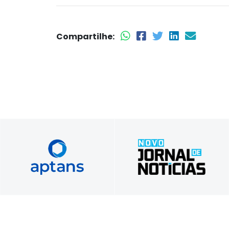
Compartilhe:
Foque no seu negócio.​ Nós
Tradição em Informar,
cuidamos do seu servidor​.
Inovação em Comunicar