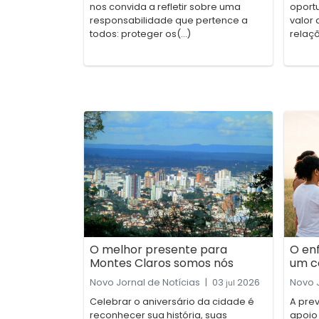
nos convida a refletir sobre uma
oport
responsabilidade que pertence a
valor 
todos: proteger os(...)
relaçõ
O melhor presente para
O en
Montes Claros somos nós
um c
Novo Jornal de Notícias
|
03
2026
Novo J
jul
Celebrar o aniversário da cidade é
A pre
reconhecer sua história, suas
apoio