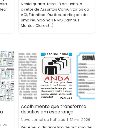
dosa,
Nesta quarta-feira, 18 de junho, o
etir
diretor de Assuntos Comunitários da
ACI, Edenilson Durães, participou de
uma reunião no IFNMG Campus
Montes Claros(...)
Acolhimento que transforma
 a
desafios em esperança
Novo Jornal de Notícias
|
12
2026
mai
026
Receber o diagnóstico de autismo de