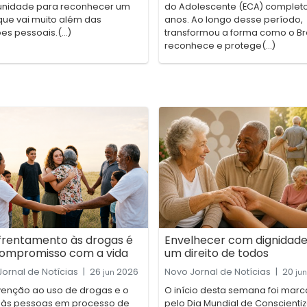
unidade para reconhecer um
do Adolescente (ECA) complet
que vai muito além das
anos. Ao longo desse período,
es pessoais.(...)
transformou a forma como o Bra
reconhece e protege(...)
frentamento às drogas é
Envelhecer com dignidade
ompromisso com a vida
um direito de todos
ornal de Notícias
|
26
2026
Novo Jornal de Notícias
|
20
jun
jun
venção ao uso de drogas e o
O início desta semana foi mar
 às pessoas em processo de
pelo Dia Mundial de Conscienti