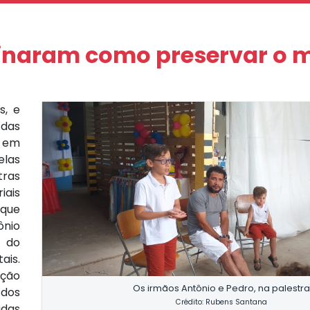
inaram como preservar o 
s, e
 das
 em
elas
tras
iais
 que
ônio
a do
ais.
eção
Os irmãos Antônio e Pedro, na palestr
 dos
Crédito: Rubens Santana
adas