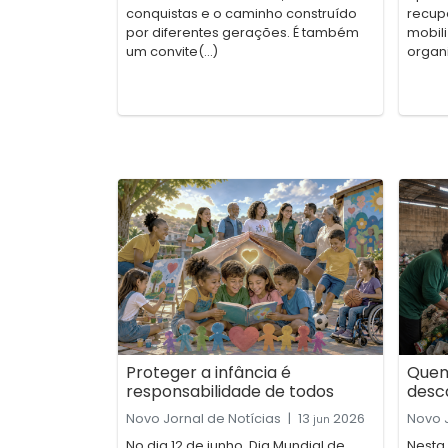
conquistas e o caminho construído
recup
por diferentes gerações. É também
mobili
um convite(...)
organ
Proteger a infância é
Quem
responsabilidade de todos
desc
Novo Jornal de Notícias
|
13
2026
Novo J
jun
No dia 12 de junho, Dia Mundial de
Nesta