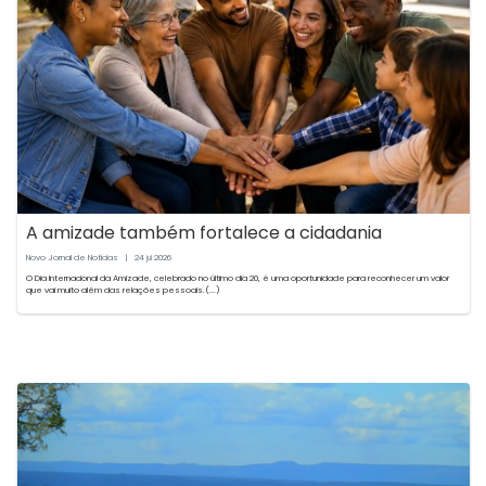
A amizade também fortalece a cidadania
Novo Jornal de Notícias
|
24
2026
jul
O Dia Internacional da Amizade, celebrado no último dia 20, é uma oportunidade para reconhecer um valor
que vai muito além das relações pessoais.(...)