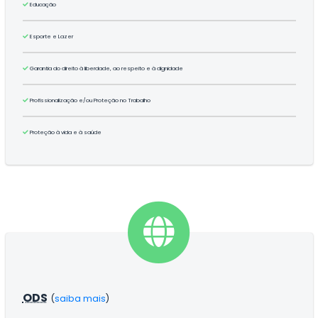
Educação
Esporte e Lazer
Garantia do direito à liberdade, ao respeito e à dignidade
Profissionalização e/ou Proteção no Trabalho
Proteção à vida e à saúde
ODS
(
saiba mais
)