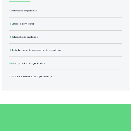
1
Erradicação da pobreza
3
Saúde e bem-estar
4
Educação de qualidade
8
Trabalho decente e crescimento econômico
10
Redução das desigualdades
17
Parcerias e meios de implementação