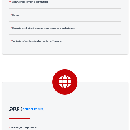
Convivência familiar e comunitária
Cultura
Garantia do direito à liberdade, ao respeito e à dignidade
Profissionalização e/ou Proteção no Trabalho
ODS
(
saiba mais
)
1
Erradicação da pobreza