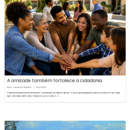
A amizade também fortalece a cidadania
Novo Jornal de Notícias
|
24
2026
jul
O Dia Internacional da Amizade, celebrado no último dia 20, é uma oportunidade para reconhecer um valor
que vai muito além das relações pessoais.(...)