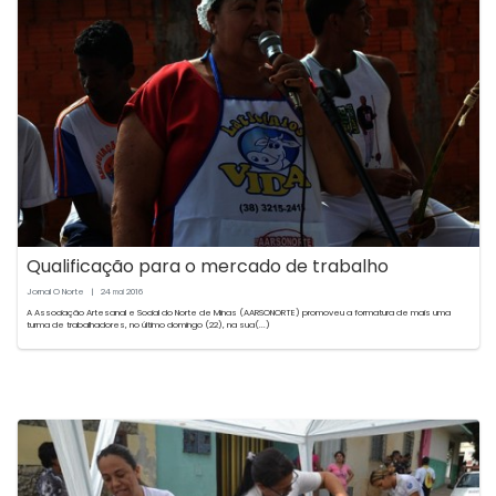
Qualificação para o mercado de trabalho
Jornal O Norte
|
24
2016
mai
A Associação Artesanal e Social do Norte de Minas (AARSONORTE) promoveu a formatura de mais uma
turma de trabalhadores, no último domingo (22), na sua(...)