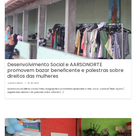
Desenvolvimento Social e AARSONORTE
promovem bazar beneficente e palestras sobre
direitos das mulheres
Jornal O Norte
|
01
2014
abr
Aconteceu na última sexta-feira, na Igreja Nossa Senhora Aparecida e São José, o bazar "Mais Ações",
organizado através de parceria entre a Rede(...)