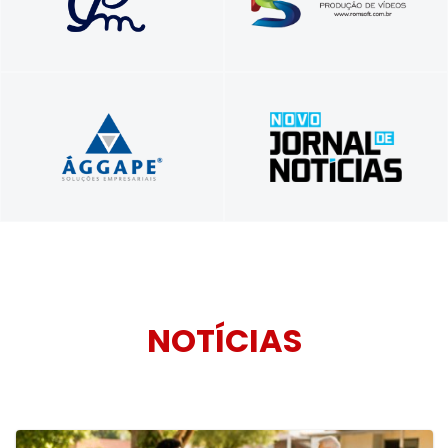
carreiras com propósito e autenticidade
treinamentos corporativos
Profissionais unidos a serviço do seu
Tradição em Informar, Inovação em
sucesso!
Comunicar
NOTÍCIAS