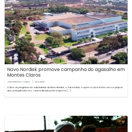
Novo Nordisk promove campanha do agasalho em
Montes Claros
Jornal Montes Claros
|
20
2020
jul
O time do programa de voluntariado da Novo Nordisk, o TakeAction, é quem está à frente desse projeto
que, pela primeira vez, será realizado pela empresa.(...)