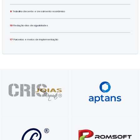
8
Trabalho decente e crescimento econômico
10
Redução das desigualdades
17
Parcerias e meios de implementação
Foque no seu negócio.​ Nós cuidamos do
Presente nos seus melhores momentos
seu servidor​.
Soluções que transformam vidas e
Vídeos comerciais, institucionais e para