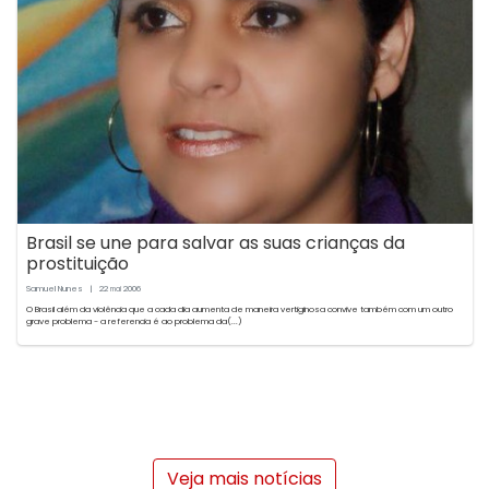
Brasil se une para salvar as suas crianças da
prostituição
Samuel Nunes
|
22
2006
mai
O Brasil além da violência que a cada dia aumenta de maneira vertiginosa convive também com um outro
grave problema - a referencia é ao problema da(...)
Veja mais notícias