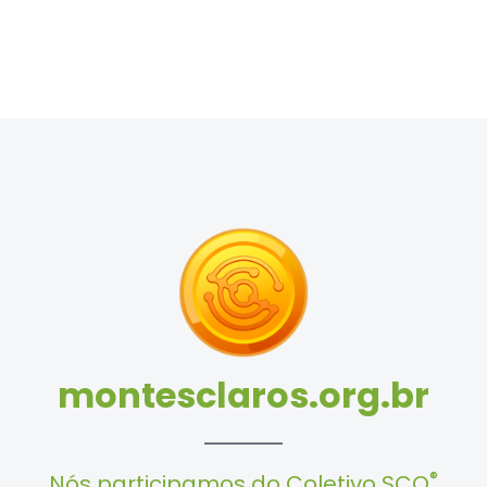
montesclaros.org.br
®
Nós participamos do Coletivo SCO