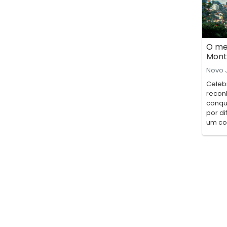
O me
Mont
Novo J
Celebr
reconh
conqu
por d
um con