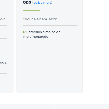
ODS
(
saiba mais
)
ncia
3
Saúde e bem-estar
17
Parcerias e meios de
implementação
dade,