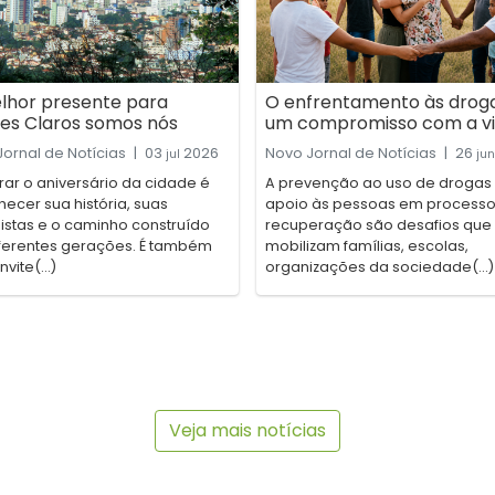
lhor presente para
O enfrentamento às drog
es Claros somos nós
um compromisso com a v
ornal de Notícias
|
03
2026
Novo Jornal de Notícias
|
26
jul
jun
ar o aniversário da cidade é
A prevenção ao uso de drogas 
ecer sua história, suas
apoio às pessoas em processo
istas e o caminho construído
recuperação são desafios que
iferentes gerações. É também
mobilizam famílias, escolas,
vite(...)
organizações da sociedade(...)
Veja mais notícias