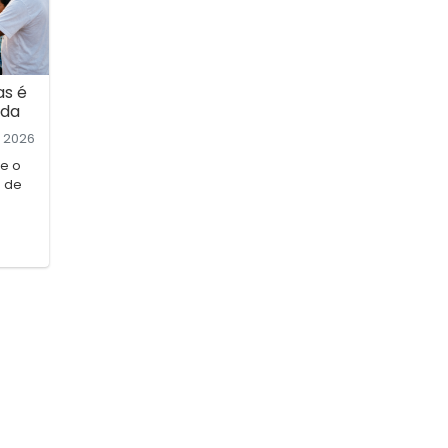
as é
ida
2026
e o
 de