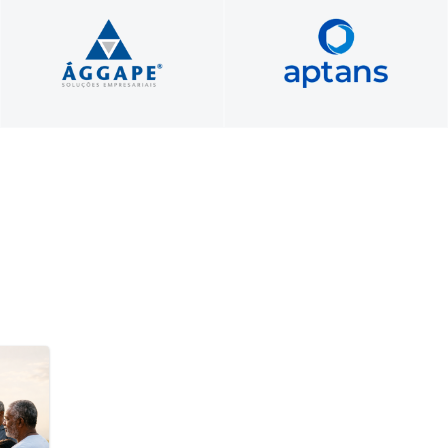
Profissionais unidos a
Foque no seu negócio.​ Nós
serviço do seu sucesso!
cuidamos do seu servidor​.