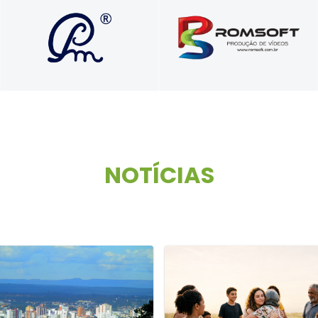
Soluções que
Vídeos comerciais,
transformam vidas e
institucionais e para
carreiras com propósito e
treinamentos
autenticidade
corporativos
NOTÍCIAS