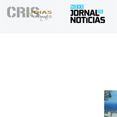
Presente nos seus
Tradição em Informar,
melhores momentos
Inovação em Comunicar