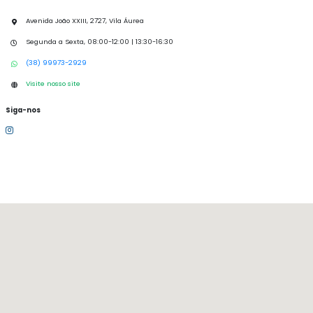
Avenida João XXIII, 2727, Vila Áurea
Segunda a Sexta, 08:00-12:00 | 13:30-16:30
(38) 99973-2929
Visite nosso site
Siga-nos