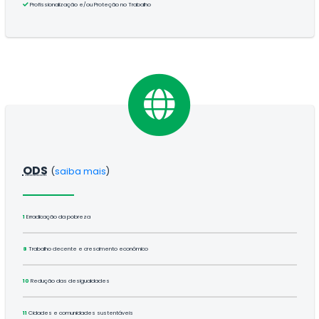
Profissionalização e/ou Proteção no Trabalho
ODS
(
saiba mais
)
1
Erradicação da pobreza
8
Trabalho decente e crescimento econômico
10
Redução das desigualdades
11
Cidades e comunidades sustentáveis