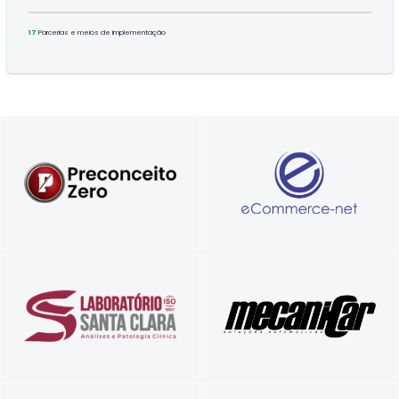
17
Parcerias e meios de implementação
Sua loja virtual completa, feita por
Diferente igual a você!
especialistas.
Referência em resultados confiáveis
Soluções Automotivas