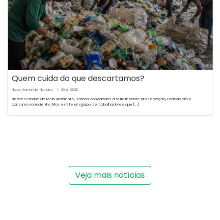
Quem cuida do que descartamos?
Novo Jornal de Notícias
|
06
2026
jun
Nesta Semana do Meio Ambiente, somos convidados a refletir sobre preservação, reciclagem e
consumo consciente. Mas existe um grupo de trabalhadores que(...)
Veja mais notícias