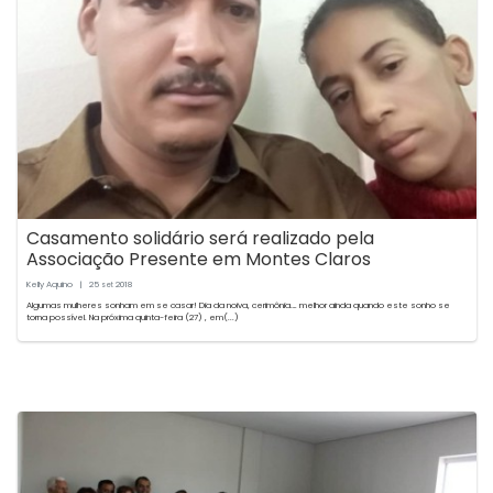
Casamento solidário será realizado pela
Associação Presente em Montes Claros
Kelly Aquino
|
25
2018
set
Algumas mulheres sonham em se casar! Dia da noiva, cerimônia…. melhor ainda quando este sonho se
torna possível. Na próxima quinta-feira (27) , em(...)