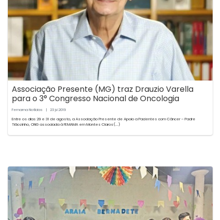
Associação Presente (MG) traz Drauzio Varella
para o 3° Congresso Nacional de Oncologia
Femama Notícias
|
23
2019
jul
Entre os dias 29 e 31 de agosto, a Associação Presente de Apoio a Pacientes com Câncer – Padre
Tiãozinho, ONG associada à FEMAMA em Montes Claros(...)