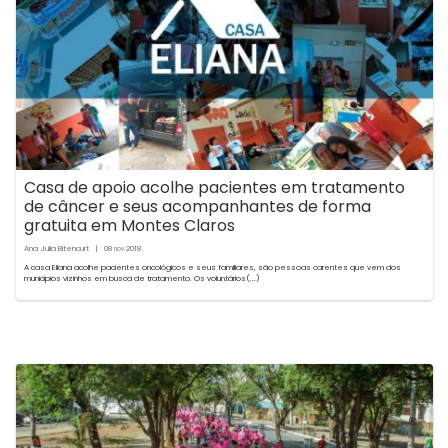
Casa de apoio acolhe pacientes em tratamento
de câncer e seus acompanhantes de forma
gratuita em Montes Claros
Ana Julia Bitencurt
|
08
2018
nov
A casa Eliana acolhe pacientes oncológicos e seus familiares, são pessoas carentes que vem dos
municípios vizinhos em busca de tratamento. Os voluntários(...)