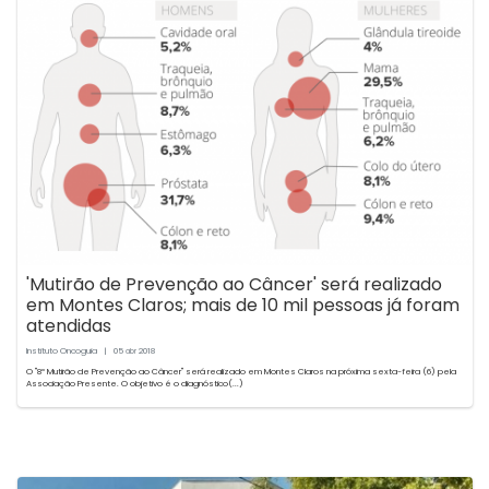
'Mutirão de Prevenção ao Câncer' será realizado
em Montes Claros; mais de 10 mil pessoas já foram
atendidas
Instituto Oncoguia
|
05
2018
abr
O "8º Mutirão de Prevenção ao Câncer" será realizado em Montes Claros na próxima sexta-feira (6) pela
Associação Presente. O objetivo é o diagnóstico(...)