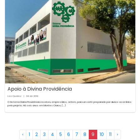
Apoio à Divina Providência
Leo Queiroz
|
04
2018
abr
O Sistema Divina Providência recebeu empresários, ontem, para um café preparado por alunos assistidos
pelo projeto. Há seis anos em Montes Claros,(...)
‹
1
2
3
4
5
6
7
8
9
10
11
›