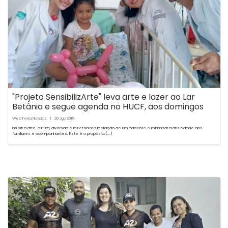
"Projeto SensibilizArte" leva arte e lazer ao Lar
Betânia e segue agenda no HUCF, aos domingos
WebTerra Notícias
|
20
2019
ago
Inserir a arte, cultura, diversão e lazer na recuperação de um paciente e minimizar a ansiedade dos
familiares e acompanhantes. Este é o propósito(...)