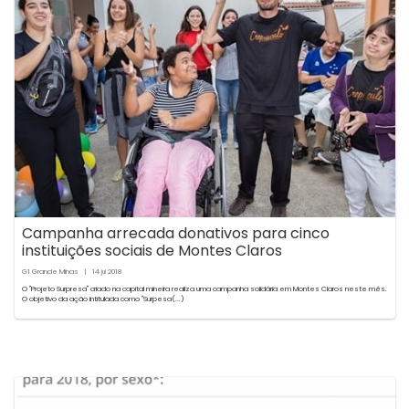
Campanha arrecada donativos para cinco
instituições sociais de Montes Claros
G1 Grande Minas
|
14
2018
jul
O "Projeto Surpresa" criado na capital mineira realiza uma campanha solidária em Montes Claros neste mês.
O objetivo da ação intitulada como "Surpesa(...)