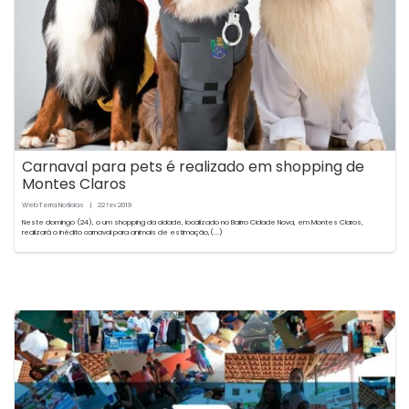
Carnaval para pets é realizado em shopping de
Montes Claros
WebTerra Notícias
|
22
2019
fev
Neste domingo (24), o um shopping da cidade, localizado no Bairro Cidade Nova, em Montes Claros,
realizará o inédito carnaval para animais de estimação,(...)