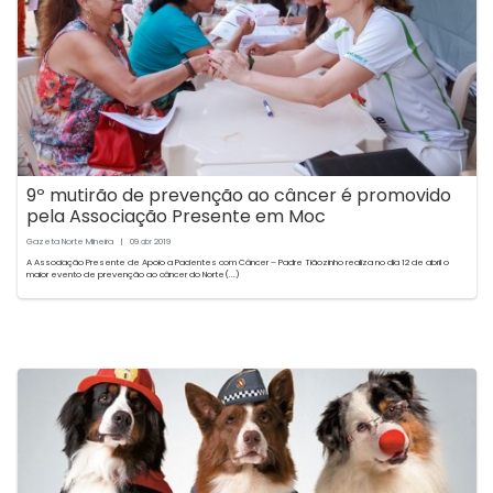
9º mutirão de prevenção ao câncer é promovido
pela Associação Presente em Moc
Gazeta Norte Mineira
|
09
2019
abr
A Associação Presente de Apoio a Pacientes com Câncer – Padre Tiãozinho realiza no dia 12 de abril o
maior evento de prevenção ao câncer do Norte(...)